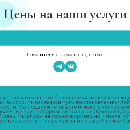
Цены на наши услуги
Свяжитесь с нами в соц. сетях:
ы устали жить на этих бесконечных «качелях» межд
м выстроить надежный путь восстановления, чтобы
сности. Мы поддержим вашего близкого человека и
нальный груз, подарим настоящую надежду и дад
 день. Мы рядом не только в кризис, но и после, ко
енциальность — наше уважение к вашей семье. Св