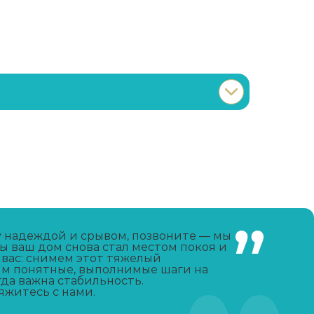
Записаться
от 4 500 ₽
Записаться
от 2 000 ₽
Записаться
от 3 000 ₽
у надеждой и срывом, позвоните — мы
 ваш дом снова стал местом покоя и
 вас: снимем этот тяжелый
Записаться
от 2 000 ₽
им понятные, выполнимые шаги на
гда важна стабильность.
яжитесь с нами.
Записаться
от 1 500 ₽