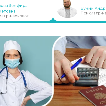
нова Земфира
Бунин Андр
метовна
Психиатр-н
иатр-нарколог
)