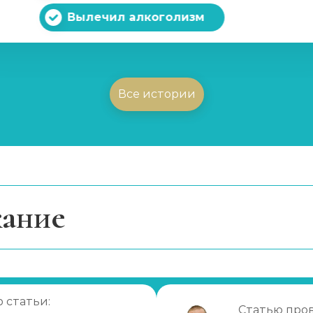
Вылечил алкоголизм
Все истории
ание
итации
итация является эффективной
 статьи:
Статью про