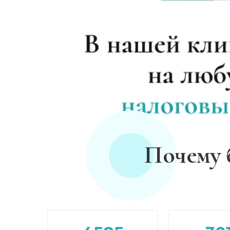
Лечение плазмаферезом
Кодирование от алкоголизма
Кодирование на дому
Кодирование дисульфирамом
Кодирование Аквилонгом
Почему 
Кодирование Алгоминалом
Кодирование препаратом Тетлонг 250
Кодирование Колме