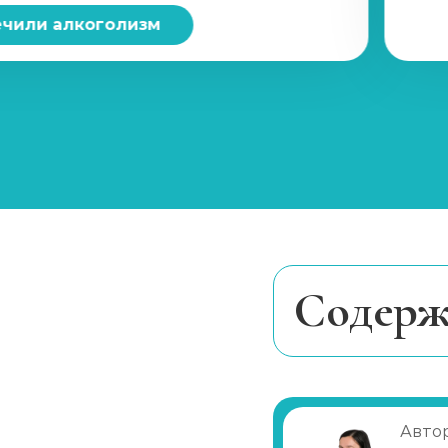
Вшивание Эспераль
чили алкоголизм
Реабилитация алкоголиков (месяц)
Метод Шичко
Частный вытрезвитель
Вшивание от алкоголизма (ампула)
Cодерж
Лечение хронического алкоголизма
Этапы реабил
Диагностика алкоголизма
Почему реабил
Автор
Лечение похмелья