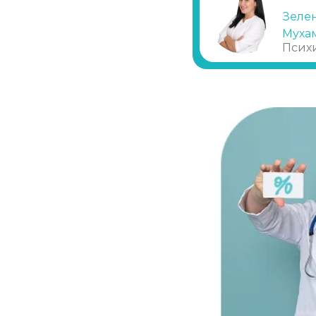
Зеле
Экстренное вытрезвление
Муха
Псих
Прокапаться от алкоголя
Круглосуточный вывод из запоя
Круглосуточный вывод из запоя
Вывод из запоя в стационаре (сутки)
Снятие алкогольной интоксикации
Чистка крови от алкоголя (плазмаферез