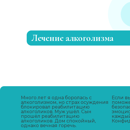
Лечение алкоголизма
Эриксоновский гипноз
Капельница от запоя
Вывод из запоя
Много лет я одна боролась с
Если в
алкоголизмом, но страх осуждения
поможе
блокировал реабилитацию
Капельница от запоя
безопа
алкоголиков. Муж ушёл. Сын
эмоцио
прошёл реабилитацию
каждый
алкоголиков. Дом спокойный,
Конфид
Капельница от похмелья
однако вечная горечь.