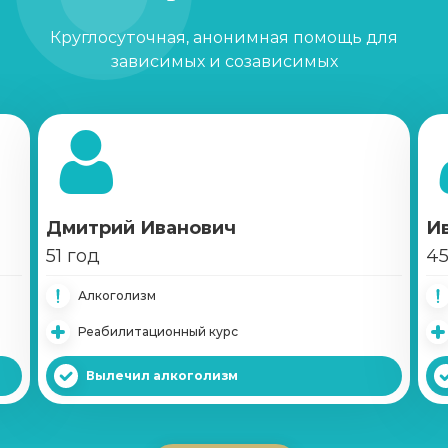
Записаться
от 4 500 ₽
Круглосуточная, анонимная помощь для
зависимых и созависимых
Кодирование Двойной блок
Записаться
от 6 500 ₽
Кодирование Вивитролом
Записаться
от 22 000 ₽
Дмитрий Иванович
И
51 год
45
Кодирование Налтрексоном
Записаться
Алкоголизм
от 12 000 ₽
Реабилитационный курс
Справка о кодировке
Вылечил алкоголизм
Записаться
от 1 000 ₽
Вшивание Эспераль