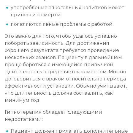
Записаться
от 8 000 ₽
употребление алкогольных напитков может
привести к смерти;
Химический блок от алкоголизма
появляются явные проблемы с работой.
Записаться
от 4 000 ₽
Это важно для того, чтобы удалось успешно
побороть зависимость. Для достижения
Вшивание Торпедо
хорошего результата требуется проведение
Записаться
от 5 000 ₽
нескольких сеансов. Пациенту в дальнейшем
проще бороться с имеющейся привычкой.
Длительность определяется клиентом. Можно
Раскодирование от алкоголизма
договориться с врачом относительно периода
Записаться
от 2 500 ₽
эффективности установки. Обычно учитывают,
что длительность должна составлять, как
Мотивация на лечение алкоголизма
минимум год.
Записаться
от 3 000 ₽
Гипнотерапия обладает следующими
недостатками:
Лечение алкоголизма на дому
Пациент должен прилагать дополнительные