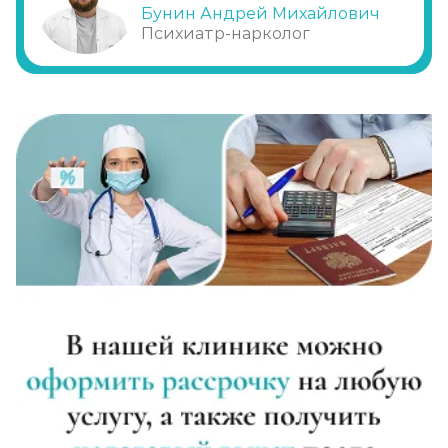
Бунин Андрей Михайлович
Записаться
от 3 500 ₽/сутки
Психиатр-нарколог
Диагностика алкоголизма
Записаться
от 1 000 ₽
Лечение похмелья
Записаться
от 1 500 ₽
Экстренное вытрезвление
Записаться
от 2 000 ₽
Прокапаться от алкоголя
Записаться
от 2 000 ₽
Круглосуточный вывод из запоя