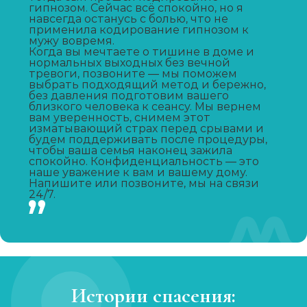
Вывод из запоя
гипнозом. Сейчас всё спокойно, но я
навсегда останусь с болью, что не
Записаться
от 3 000 ₽
применила кодирование гипнозом к
мужу вовремя.
Когда вы мечтаете о тишине в доме и
Капельница от запоя
нормальных выходных без вечной
тревоги, позвоните — мы поможем
Записаться
от 2 000 ₽
выбрать подходящий метод и бережно,
без давления подготовим вашего
близкого человека к сеансу. Мы вернем
вам уверенность, снимем этот
Капельница от похмелья
изматывающий страх перед срывами и
будем поддерживать после процедуры,
Записаться
от 1 500 ₽
чтобы ваша семья наконец зажила
спокойно. Конфиденциальность — это
наше уважение к вам и вашему дому.
Лечение женского алкоголизма
Напишите или позвоните, мы на связи
24/7.
Записаться
от 4 000 ₽/сутки
Кодирование уколом
Записаться
от 3 000 ₽
Истории спасения:
Кодирование гипнозом