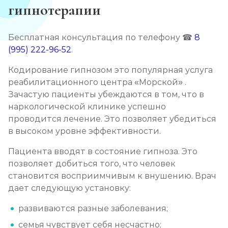
гипнотерапии
Записаться
от 3 500 ₽
Кодирование препаратом Тетлонг 250
Бесплатная консультация по телефону ☎
8
(995) 222-96-52
.
Записаться
от 4 500 ₽
Кодирование гипнозом это популярная услуга
Кодирование Колме
реабилитационного центра «Морской» .
Зачастую пациенты убеждаются в том, что в
Записаться
от 5 000 ₽
наркологической клинике успешно
проводится лечение. Это позволяет убедиться
Кодирование с провокацией
в высоком уровне эффективности.
Записаться
от 4 500 ₽
Пациента вводят в состояние гипноза. Это
позволяет добиться того, что человек
Кодирование СИТ
становится восприимчивым к внушению. Врач
дает следующую установку:
Записаться
от 6 000 ₽
развиваются разные заболевания;
Кодирование тройной блок
семья чувствует себя несчастно;