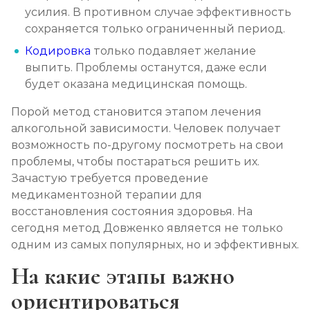
Записаться
от 3 000 ₽
усилия. В противном случае эффективность
сохраняется только ограниченный период.
Лечение алкоголизма амбулаторно
Кодировка
только подавляет желание
выпить. Проблемы останутся, даже если
Записаться
от 1 500 ₽/сеанс
будет оказана медицинская помощь.
Лечение алкоголизма в стационаре (сутки)
Порой метод становится этапом лечения
алкогольной зависимости. Человек получает
Записаться
от 3 500 ₽
возможность по-другому посмотреть на свои
проблемы, чтобы постараться решить их.
Лечение пивного алкоголизма
Зачастую требуется проведение
Записаться
от 3 500 ₽/сутки
медикаментозной терапии для
восстановления состояния здоровья. На
сегодня метод Довженко является не только
Лечение винного алкоголизма
одним из самых популярных, но и эффективных.
Записаться
от 3 500 ₽/сутки
На какие этапы важно
Лечение подросткового алкоголизма
ориентироваться