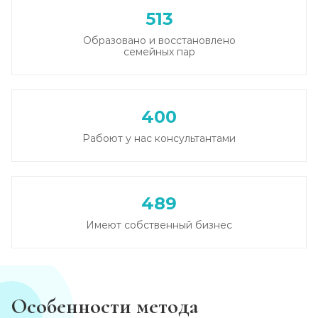
Записаться
от 5 000 ₽
513
Образовано и восстановлено
семейных пар
Кодирование от алкоголизма
Записаться
от 3 500 ₽
400
Кодирование на дому
Рабоют у нас консультантами
Записаться
от 4 000 ₽
Кодирование дисульфирамом
489
Записаться
от 3 500 ₽
Имеют собственный бизнес
Кодирование Аквилонгом
Записаться
от 4 000 ₽
Особенности метода
Кодирование Алгоминалом