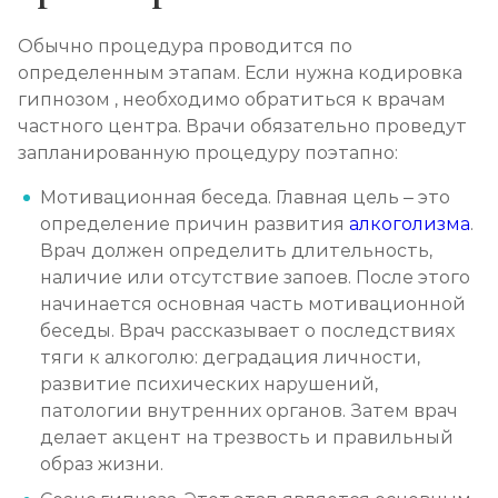
Записаться
от 4 500 ₽/сутки
Обычно процедура проводится по
Социализация алкоголиков
определенным этапам. Если нужна кодировка
гипнозом , необходимо обратиться к врачам
Записаться
от 1 000 ₽/сеанс
частного центра. Врачи обязательно проведут
запланированную процедуру поэтапно:
Мотивационная беседа. Главная цель – это
определение причин развития
алкоголизма
.
Врач должен определить длительность,
наличие или отсутствие запоев. После этого
начинается основная часть мотивационной
беседы. Врач рассказывает о последствиях
тяги к алкоголю: деградация личности,
развитие психических нарушений,
патологии внутренних органов. Затем врач
делает акцент на трезвость и правильный
образ жизни.