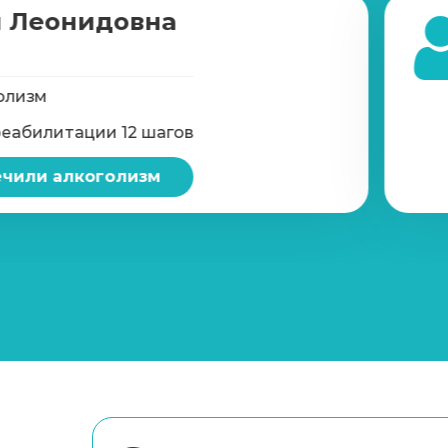
 Леонидовна
олизм
реабилитации 12 шагов
чили алкоголизм