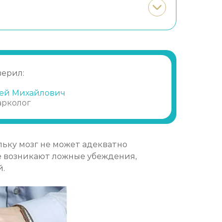
верил:
ей Михайлович
арколог
льку мозг не может адекватно
же возникают ложные убеждения,
й.