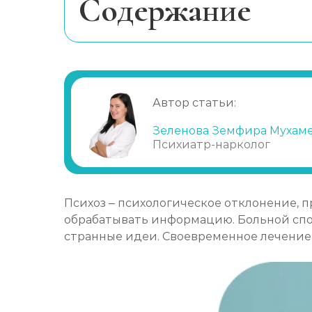
Cодержание
При каких признаках нужно обращат
Опасности при отсутствии лечения
Нюансы терапии
Автор статьи:
Алкогольный психоз
Профилактика
Зеленова Земфира Мухам
Психиатр-нарколог
Обращение к специалистам
Психоз – психологическое отклонение, п
обрабатывать информацию. Больной спос
странные идеи. Своевременное лечение 