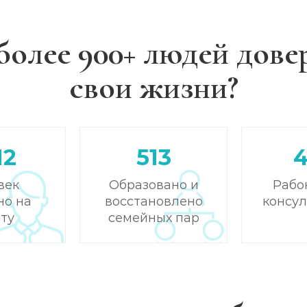
более 900+ людей дове
свои жизни?
12
513
век
Образовано и
Рабо
но на
восстановлено
консу
ту
семейных пар