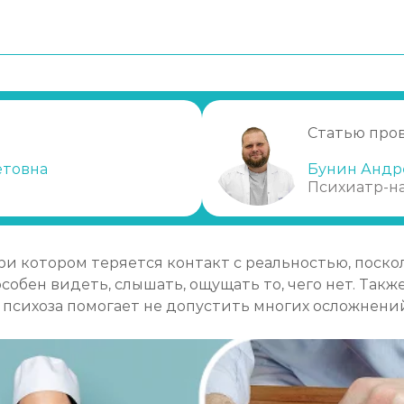
ься к врачу?
Статью про
етовна
Бунин Андр
Психиатр-н
ри котором теряется контакт с реальностью, поско
обен видеть, слышать, ощущать то, чего нет. Так
психоза помогает не допустить многих осложнени