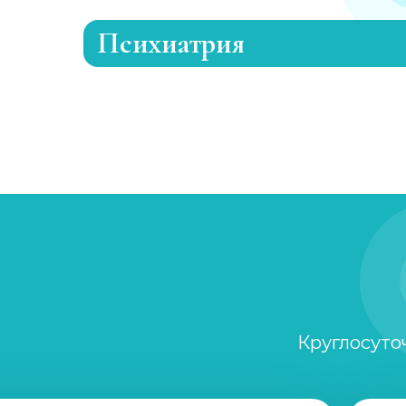
Психиатрия
Консультация психиатра
Психиатр на дом
Скорая психиатрическая помощь
Лечение шизофрении, психоза
Круглосуто