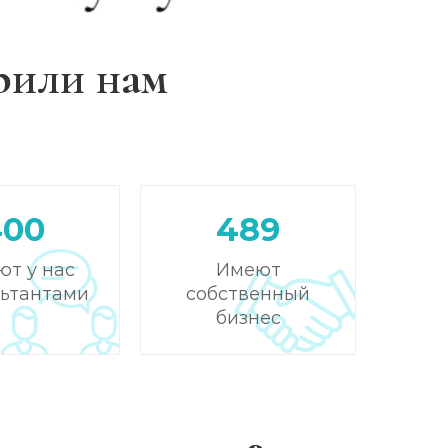
рили нам
400
489
ют у нас
Имеют
льтантами
собственный
бизнес