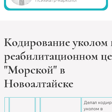
Психиатр-нарколог
Записаться
от 3 500 ₽/сутки
Диагностика алкоголизма
Записаться
от 1 000 ₽
Кодирование уколом 
Лечение похмелья
Записаться
от 1 500 ₽
реабилитационном це
Экстренное вытрезвление
"Морской" в
Записаться
от 2 000 ₽
Новоалтайске
Прокапаться от алкоголя
Записаться
от 2 000 ₽
Делал кодир
уколом в
Круглосуточный вывод из запоя