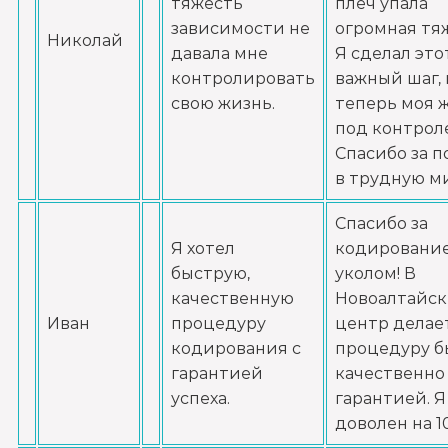
тяжесть
плеч упала
Записаться
от 8 000 ₽
зависимости не
огромная тя
Николай
давала мне
Я сделал это
Химический блок от алкоголизма
контролировать
важный шаг, 
Записаться
от 4 000 ₽
свою жизнь.
теперь моя 
под контрол
Спасибо за 
Вшивание Торпедо
в трудную ми
Записаться
от 5 000 ₽
Спасибо за
Раскодирование от алкоголизма
Я хотел
кодировани
быструю,
уколом! В
Записаться
от 2 500 ₽
качественную
Новоалтайск
Иван
процедуру
центр делае
Мотивация на лечение алкоголизма
кодирования с
процедуру б
Записаться
от 3 000 ₽
гарантией
качественно 
успеха.
гарантией. Я
доволен на 1
Лечение алкоголизма на дому