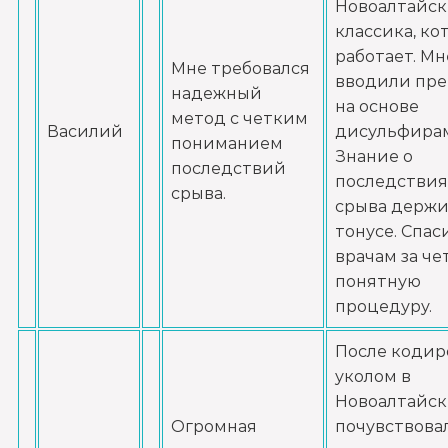
Новоалтайск
Записаться
от 3 500 ₽
классика, ко
работает. Мн
Мне требовался
Кодирование препаратом Тетлонг 250
вводили пре
надежный
Записаться
от 4 500 ₽
на основе
метод с четким
Василий
дисульфирам
пониманием
Знание о
Кодирование Колме
последствий
последствия
Записаться
срыва.
от 5 000 ₽
срыва держи
тонусе. Спас
Кодирование с провокацией
врачам за че
Записаться
понятную
от 4 500 ₽
процедуру.
Кодирование СИТ
После кодир
Записаться
от 6 000 ₽
уколом в
Новоалтайск
Огромная
почувствовал
Кодирование тройной блок