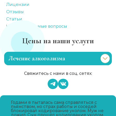
Лицензии
Отзывы
Статьи
Часто задаваемые вопросы
Цены на наши услуги
Лечение алкоголизма
Эриксоновский гипноз
Свяжитесь с нами в соц. сетях:
Записаться
от 4 500 ₽
Капельница от запоя
Записаться
от 2 000 ₽
Годами я пыталась сама справляться с
пьянством, но страх работы и соседей
блокировал кодирование уколом. Муж не
дожил. Сын прошёл кодирование уколом.