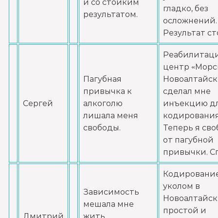
и со стойким
Записаться
от 4 500 ₽/сутки
гладко, без
результатом.
осложнений.
Социализация алкоголиков
Результат ст
Записаться
от 1 000 ₽/сеанс
Реабилитац
центр «Морс
Пагубная
Новоалтайск
привычка к
сделал мне
Сергей
алкоголю
инъекцию д
лишала меня
кодирования
свободы.
Теперь я св
от пагубной
привычки. С
Кодировани
уколом в
Зависимость
Новоалтайск
мешала мне
простой и
Дмитрий
жить