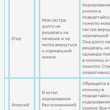
Записаться
от 3 000 ₽
Кодировани
уколом в
Лечение алкоголизма амбулаторно
Новоалтайск
Моя сестра
помогло мое
Записаться
от 1 500 ₽/сеанс
долго не
сестре верну
решалась на
нормальной 
Лечение алкоголизма в стационаре (сутки)
Егор
лечение и не
Она долго не
могла вернуться
Записаться
от 3 500 ₽
решалась, но
к нормальной
однажды по
жизни.
Лечение пивного алкоголизма
в клинику, и
помогли. Спа
Записаться
от 3 500 ₽/сутки
оперативнос
Лечение винного алкоголизма
Обращался в
Записаться
клинику в
от 3 500 ₽/сутки
Я хотел
Новоалтайск
кодирование
кодировани
Лечение подросткового алкоголизма
Алексей
без осложнений
уколом. Все