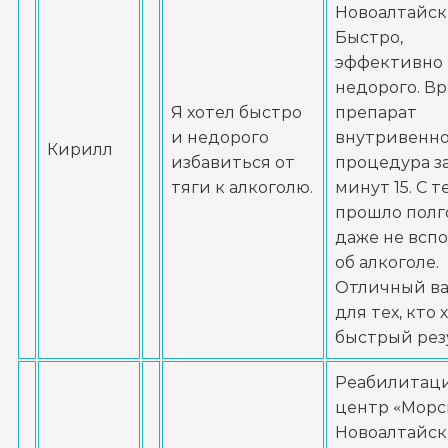
Новоалтайск
Записаться
от 3 500 ₽
Быстро,
эффективно
Круглосуточный вывод из запоя
недорого. Вр
Записаться
от 3 500 ₽
Я хотел быстро
препарат
и недорого
внутривенно
Кирилл
избавиться от
процедура з
Вывод из запоя в стационаре (сутки)
тяги к алкоголю.
минут 15. С т
Записаться
от 3 500 ₽
прошло полго
даже не всп
Снятие алкогольной интоксикации
об алкоголе.
Записаться
Отличный в
от 2 000 ₽
для тех, кто 
быстрый рез
Чистка крови от алкоголя (плазмаферез)
Записаться
от 5 000 ₽
Реабилитац
центр «Морс
Новоалтайск
Лечение плазмаферезом