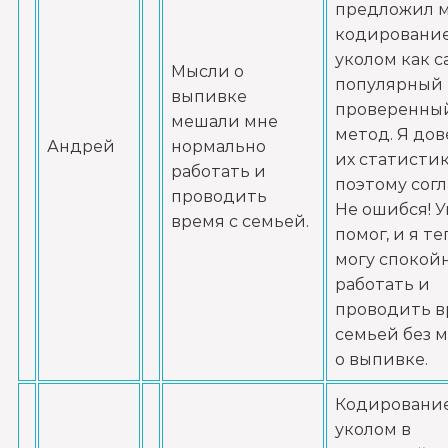
предложил 
Записаться
от 5 000 ₽
кодировани
уколом как 
Мысли о
Кодирование от алкоголизма
популярный
выпивке
Записаться
от 3 500 ₽
проверенны
мешали мне
метод. Я до
Андрей
нормально
их статистик
Кодирование на дому
работать и
поэтому согл
Записаться
проводить
от 4 000 ₽
Не ошибся! У
время с семьей.
помог, и я т
Кодирование дисульфирамом
могу спокой
Записаться
работать и
от 3 500 ₽
проводить в
семьей без 
Кодирование Аквилонгом
о выпивке.
Записаться
от 4 000 ₽
Кодировани
уколом в
Кодирование Алгоминалом