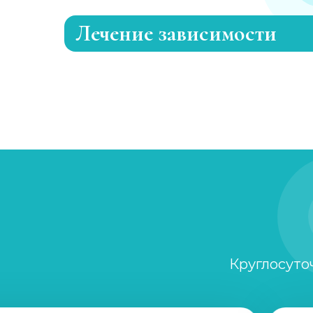
Лечение зависимости
Лечение токсикомании
Лечение игромании
Лечение никотиновой зависимости
Кодирование от табакокурения
Лечение пищевой зависимости
Круглосуто
Лечение интернет-зависимости