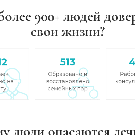
более 900+ людей дове
свои жизни?
12
513
век
Образовано и
Рабо
но на
восстановлено
консу
ту
семейных пар
у люди опасаются леч