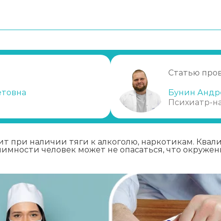
Статью про
етовна
Бунин Андр
Психиатр-н
т при наличии тяги к алкоголю, наркотикам. Ква
имности человек может не опасаться, что окружени