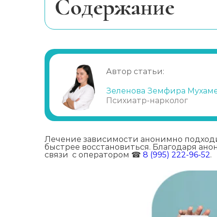
Cодержание
Почему люди опасаются лечиться?
Обеспечение анонимности
Амбулаторное лечение
Автор статьи:
Почему выбирают нас?
Зеленова Земфира Мухам
Психиатр-нарколог
Лечение зависимости анонимно подходи
быстрее восстановиться. Благодаря анон
связи с оператором ☎
8 (995) 222-96-52
.