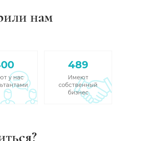
рили нам
400
489
ют у нас
Имеют
льтантами
собственный
бизнес
иться?