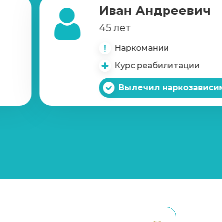
Иван Андреевич
Записаться
от 1 500 ₽/сеанс
45 лет
Наркомании
Курс реабилитации
Вылечил наркозависи