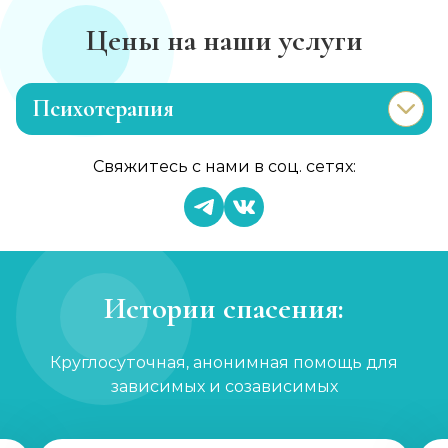
Цены на наши услуги
Психотерапия
Лечение раздражительности
Свяжитесь с нами в соц. сетях:
Записаться
от 1 200 ₽/сеанс
Лечение анорексии
Записаться
от 2 000 ₽/сеанс
Истории спасения:
Консультация психолога
Круглосуточная, анонимная помощь для
Записаться
от 1 000 ₽
зависимых и созависимых
Семейный психолог