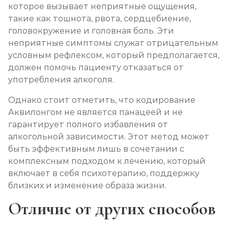
которое вызывает неприятные ощущения,
Вшивание Торпедо
такие как тошнота, рвота, сердцебиение,
Записаться
от 5 000 ₽
головокружение и головная боль. Эти
неприятные симптомы служат отрицательным
Раскодирование от алкоголизма
условным рефлексом, который предполагается,
должен помочь пациенту отказаться от
Записаться
от 2 500 ₽
употребления алкоголя.
Мотивация на лечение алкоголизма
Однако стоит отметить, что кодирование
Аквилонгом не является панацеей и не
Записаться
от 3 000 ₽
гарантирует полного избавления от
алкогольной зависимости. Этот метод может
Лечение алкоголизма на дому
быть эффективным лишь в сочетании с
Записаться
от 3 000 ₽
комплексным подходом к лечению, который
включает в себя психотерапию, поддержку
близких и изменение образа жизни.
Лечение алкоголизма амбулаторно
Отличие от других способов
Записаться
от 1 500 ₽/сеанс