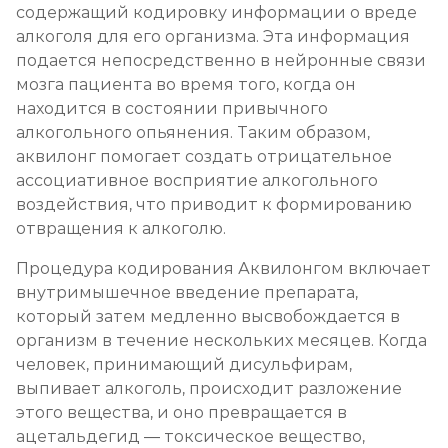
содержащий кодировку информации о вреде
Кодирование Колме
алкоголя для его организма. Эта информация
Записаться
от 5 000 ₽
подается непосредственно в нейронные связи
мозга пациента во время того, когда он
Кодирование с провокацией
находится в состоянии привычного
алкогольного опьянения. Таким образом,
Записаться
от 4 500 ₽
аквилонг помогает создать отрицательное
ассоциативное восприятие алкогольного
Кодирование СИТ
воздействия, что приводит к формированию
Записаться
отвращения к алкоголю.
от 6 000 ₽
Процедура кодирования Аквилонгом включает
Кодирование тройной блок
внутримышечное введение препарата,
который затем медленно высвобождается в
Записаться
от 8 000 ₽
организм в течение нескольких месяцев. Когда
человек, принимающий дисульфирам,
Химический блок от алкоголизма
выпивает алкоголь, происходит разложение
Записаться
от 4 000 ₽
этого вещества, и оно превращается в
ацетальдегид — токсическое вещество,