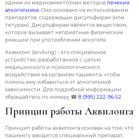
одним из медикаментозных методов
лечения
Кодирование на дому
алкоголизма
. Оно основано на использовании
Записаться
от 4 000 ₽
препаратов, содержащих дисульфирам (или
тетурам). Дисульфирам является веществом,
которое вызывает неприятные физические
Кодирование дисульфирамом
реакции при употреблении алкоголя.
Записаться
от 3 500 ₽
Аквилонг (acvilong) - это специальное
устройство, разработанное с целью
Кодирование Аквилонгом
медицинского и психологического
Записаться
от 4 000 ₽
воздействия на организм пациента, чтобы
помочь ему избавиться от алкогольной
Кодирование Алгоминалом
зависимости. Для подробной информации
обращайтесь по номеру ☎
8 (995) 222-96-52
.
Записаться
от 3 500 ₽
Принцип работы Аквилонга
Кодирование препаратом Тетлонг 250
Записаться
от 4 500 ₽
Принцип работы аквилонга основан на том, что
пациенту вводится специальный препарат,