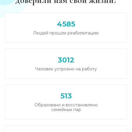
доверили нам свои жизни?
Лечение похмелья
Записаться
от 1 500 ₽
4585
Людей прошли реабилитацию
Экстренное вытрезвление
Записаться
от 2 000 ₽
3012
Прокапаться от алкоголя
Человек устроено на работу
Записаться
от 2 000 ₽
Круглосуточный вывод из запоя
513
Записаться
от 3 500 ₽
Образовано и восстановлено
семейных пар
Круглосуточный вывод из запоя
Записаться
от 3 500 ₽