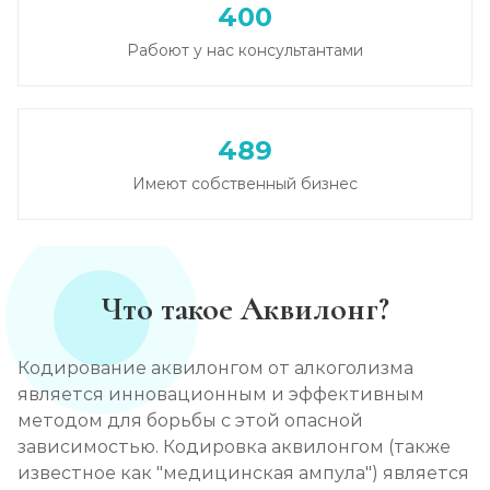
400
Вывод из запоя в стационаре (сутки)
Рабоют у нас консультантами
Записаться
от 3 500 ₽
Снятие алкогольной интоксикации
489
Записаться
от 2 000 ₽
Имеют собственный бизнес
Чистка крови от алкоголя (плазмаферез)
Записаться
от 5 000 ₽
Что такое Аквилонг?
Лечение плазмаферезом
Записаться
от 5 000 ₽
Кодирование аквилонгом от алкоголизма
является инновационным и эффективным
Кодирование от алкоголизма
методом для борьбы с этой опасной
зависимостью. Кодировка аквилонгом (также
Записаться
от 3 500 ₽
известное как "медицинская ампула") является