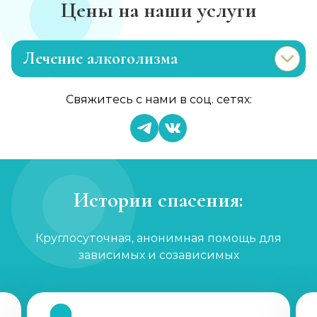
Цены на наши услуги
Лечение алкоголизма
Эриксоновский гипноз
Свяжитесь с нами в соц. сетях:
Записаться
от 4 500 ₽
Капельница от запоя
Записаться
от 2 000 ₽
Истории спасения:
Вывод из запоя
Круглосуточная, анонимная помощь для
Записаться
от 3 000 ₽
зависимых и созависимых
Капельница от запоя
Записаться
от 2 000 ₽