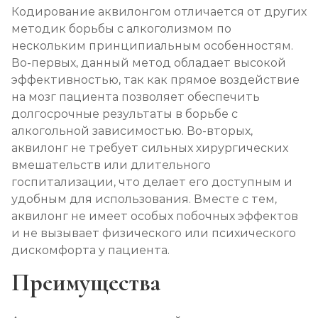
Лечение алкоголизма в стационаре (сутки)
Кодирование аквилонгом отличается от других
методик борьбы с алкоголизмом по
Записаться
от 3 500 ₽
нескольким принципиальным особенностям.
Во-первых, данный метод обладает высокой
Лечение пивного алкоголизма
эффективностью, так как прямое воздействие
Записаться
от 3 500 ₽/сутки
на мозг пациента позволяет обеспечить
долгосрочные результаты в борьбе с
алкогольной зависимостью. Во-вторых,
Лечение винного алкоголизма
аквилонг не требует сильных хирургических
Записаться
от 3 500 ₽/сутки
вмешательств или длительного
госпитализации, что делает его доступным и
Лечение подросткового алкоголизма
удобным для использования. Вместе с тем,
аквилонг не имеет особых побочных эффектов
Записаться
от 4 500 ₽/сутки
и не вызывает физического или психического
дискомфорта у пациента.
Социализация алкоголиков
Преимущества
Записаться
от 1 000 ₽/сеанс