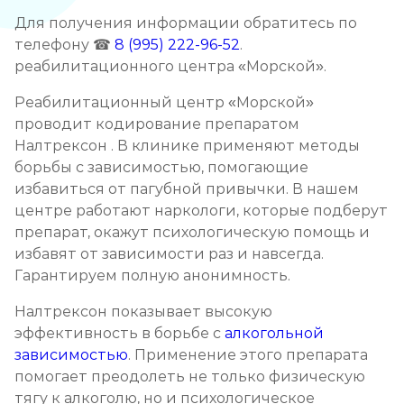
Записаться
от 3 500 ₽
Для получения информации обратитесь по
телефону ☎
8 (995) 222-96-52
.
Кодирование препаратом Тетлонг 250
реабилитационного центра «Морской».
Записаться
от 4 500 ₽
Реабилитационный центр «Морской»
проводит кодирование препаратом
Кодирование Колме
Налтрексон . В клинике применяют методы
борьбы с зависимостью, помогающие
Записаться
от 5 000 ₽
избавиться от пагубной привычки. В нашем
центре работают наркологи, которые подберут
Кодирование с провокацией
препарат, окажут психологическую помощь и
избавят от зависимости раз и навсегда.
Записаться
от 4 500 ₽
Гарантируем полную анонимность.
Кодирование СИТ
Налтрексон показывает высокую
эффективность в борьбе с
алкогольной
Записаться
от 6 000 ₽
зависимостью
. Применение этого препарата
помогает преодолеть не только физическую
Кодирование тройной блок
тягу к алкоголю, но и психологическое