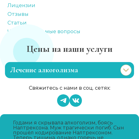
Лицензии
Отзывы
Статьи
Часто задаваемые вопросы
Цены на наши услуги
Лечение алкоголизма
Эриксоновский гипноз
Свяжитесь с нами в соц. сетях:
Записаться
от 4 500 ₽
Капельница от запоя
Записаться
от 2 000 ₽
Годами я скрывала алкоголизм, боясь
Налтрексона. Муж трагически погиб. Сын
прошёл кодирование Налтрексоном.
Теперь тишина, однако горечь не