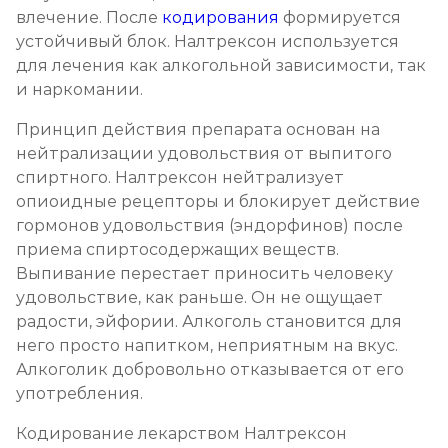
Записаться
от 8 000 ₽
влечение. После
кодирования
формируется
устойчивый блок. Налтрексон используется
для лечения как алкогольной зависимости, так
Химический блок от алкоголизма
и наркомании.
Записаться
от 4 000 ₽
Принцип действия препарата основан на
нейтрализации удовольствия от выпитого
Вшивание Торпедо
спиртного. Налтрексон нейтрализует
Записаться
от 5 000 ₽
опиоидные рецепторы и блокирует действие
гормонов удовольствия (эндорфинов) после
Раскодирование от алкоголизма
приема спиртосодержащих веществ.
Выпивание перестает приносить человеку
Записаться
от 2 500 ₽
удовольствие, как раньше. Он не ощущает
радости, эйфории. Алкоголь становится для
Мотивация на лечение алкоголизма
него просто напитком, неприятным на вкус.
Записаться
Алкоголик добровольно отказывается от его
от 3 000 ₽
употребления.
Лечение алкоголизма на дому
Кодирование лекарством Налтрексон