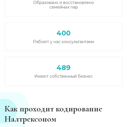
Образовано и восстановлено
Записаться
от 5 000 ₽
семейных пар
Кодирование от алкоголизма
Записаться
от 3 500 ₽
400
Рабоют у нас консультантами
Кодирование на дому
Записаться
от 4 000 ₽
489
Кодирование дисульфирамом
Имеют собственный бизнес
Записаться
от 3 500 ₽
Кодирование Аквилонгом
Записаться
Как проходит кодирование
от 4 000 ₽
Налтрексоном
Кодирование Алгоминалом