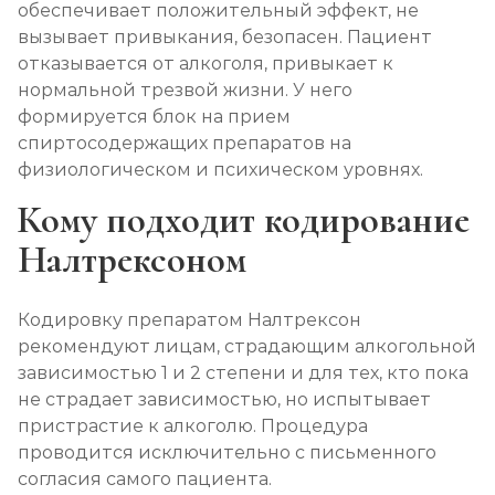
Записаться
обеспечивает положительный эффект, не
от 3 000 ₽
вызывает привыкания, безопасен. Пациент
отказывается от алкоголя, привыкает к
Лечение алкоголизма амбулаторно
нормальной трезвой жизни. У него
Записаться
от 1 500 ₽/сеанс
формируется блок на прием
спиртосодержащих препаратов на
физиологическом и психическом уровнях.
Лечение алкоголизма в стационаре (сутки)
Записаться
Кому подходит кодирование
от 3 500 ₽
Налтрексоном
Лечение пивного алкоголизма
Записаться
от 3 500 ₽/сутки
Кодировку препаратом Налтрексон
рекомендуют лицам, страдающим алкогольной
Лечение винного алкоголизма
зависимостью 1 и 2 степени и для тех, кто пока
не страдает зависимостью, но испытывает
Записаться
от 3 500 ₽/сутки
пристрастие к алкоголю. Процедура
проводится исключительно с письменного
Лечение подросткового алкоголизма
согласия самого пациента.