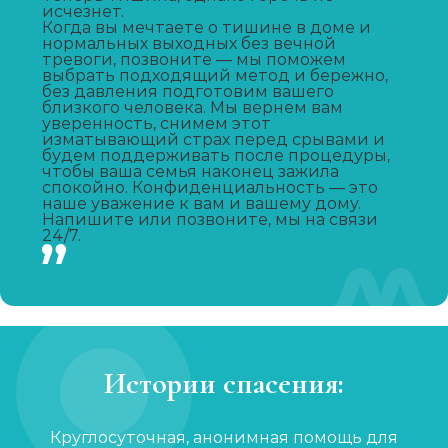
Вывод из запоя
исчезнет.
Когда вы мечтаете о тишине в доме и
Записаться
от 3 000 ₽
нормальных выходных без вечной
тревоги, позвоните — мы поможем
выбрать подходящий метод и бережно,
Капельница от запоя
без давления подготовим вашего
близкого человека. Мы вернем вам
Записаться
от 2 000 ₽
уверенность, снимем этот
изматывающий страх перед срывами и
будем поддерживать после процедуры,
чтобы ваша семья наконец зажила
Капельница от похмелья
спокойно. Конфиденциальность — это
наше уважение к вам и вашему дому.
Записаться
от 1 500 ₽
Напишите или позвоните, мы на связи
24/7.
Лечение женского алкоголизма
Записаться
от 4 000 ₽/сутки
Кодирование уколом
Истории спасения:
Записаться
от 3 000 ₽
Круглосуточная, анонимная помощь для
Кодирование гипнозом