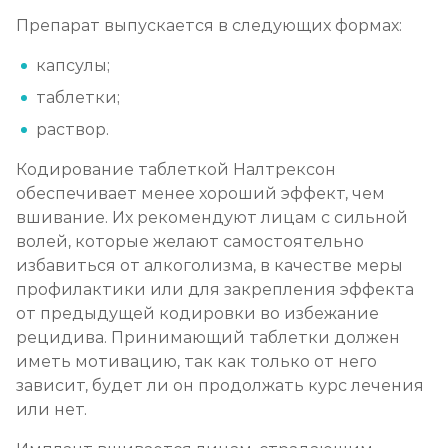
Записаться
от 4 500 ₽/сутки
Препарат выпускается в следующих формах:
Социализация алкоголиков
капсулы;
Записаться
от 1 000 ₽/сеанс
таблетки;
раствор.
Кодирование таблеткой Налтрексон
обеспечивает менее хороший эффект, чем
вшивание. Их рекомендуют лицам с сильной
волей, которые желают самостоятельно
избавиться от алкоголизма, в качестве меры
профилактики или для закрепления эффекта
от предыдущей кодировки во избежание
рецидива. Принимающий таблетки должен
иметь мотивацию, так как только от него
зависит, будет ли он продолжать курс лечения
или нет.