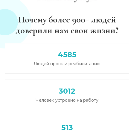
Записаться
от 3 500 ₽
Почему более 900+ людей
Круглосуточный вывод из запоя
доверили нам свои жизни?
Записаться
от 3 500 ₽
Вывод из запоя в стационаре (сутки)
4585
Записаться
от 3 500 ₽
Людей прошли реабилитацию
Снятие алкогольной интоксикации
Записаться
от 2 000 ₽
3012
Человек устроено на работу
Чистка крови от алкоголя (плазмаферез)
Записаться
от 5 000 ₽
513
Лечение плазмаферезом