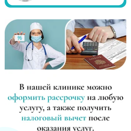
Записаться
от 3 500 ₽/сутки
Диагностика алкоголизма
Записаться
от 1 000 ₽
Лечение похмелья
Записаться
от 1 500 ₽
Экстренное вытрезвление
Записаться
от 2 000 ₽
Прокапаться от алкоголя
Записаться
от 2 000 ₽
Круглосуточный вывод из запоя