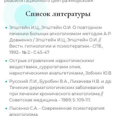
реабилитационного центра «Морской».
Список литературы
Эпштейн И.Ц., Эпштейн О.И. О повторном
лечении больных алкоголизмом методом А.Р.
Довженко / Эпштейн И.Ц., Эпштейн О.И. //
Вестн. гипнологии и психотерапии.- СПб.,
1992.- № 2.- С.45-47.
Острые отравления наркотическими
веществами_суррогатами опия,
наркотическими анальгетиками, Зобнин Ю.В
Русский Л.И., Буробин В.А., Лихачева Н.В. и др.
Течение дерматологических заболеваний
при лечении хронического алкоголизма //
Советская медицина. - 1989; 5: 109-111.
Лысенко С.А. - Современная психотерапия
алкоголизма.