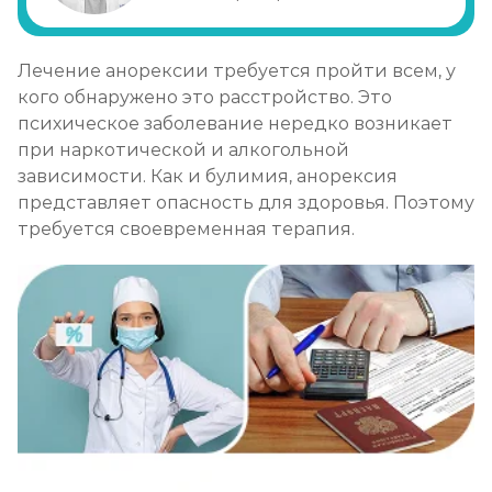
Лечение булимии
Лечение анорексии требуется пройти всем, у
Записаться
от 2 000 ₽/сеанс
кого обнаружено это расстройство. Это
психическое заболевание нередко возникает
при наркотической и алкогольной
зависимости. Как и булимия, анорексия
представляет опасность для здоровья. Поэтому
требуется своевременная терапия.