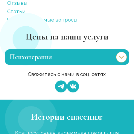
Отзывы
Статьи
Часто задаваемые вопросы
Цены на наши услуги
Психотерапия
Лечение раздражительности
Свяжитесь с нами в соц. сетях:
Записаться
от 1 200 ₽/сеанс
Лечение анорексии
Записаться
от 2 000 ₽/сеанс
Истории спасения:
Консультация психолога
Круглосуточная, анонимная помощь для
Записаться
от 1 000 ₽