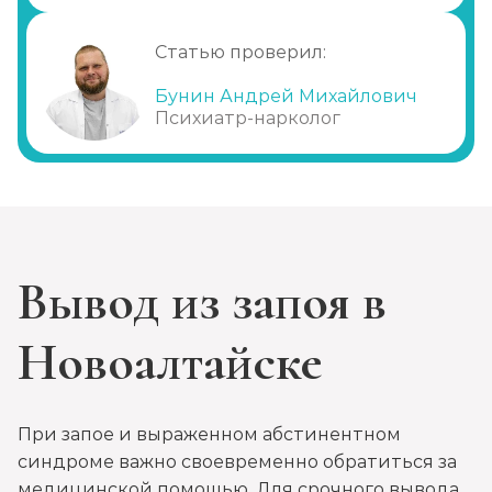
Диагностика алкоголизма
Записаться
от 1 000 ₽
Статью проверил:
Бунин Андрей Михайлович
Лечение похмелья
Психиатр-нарколог
Записаться
от 1 500 ₽
Экстренное вытрезвление
Записаться
от 2 000 ₽
Вывод из запоя в
Прокапаться от алкоголя
Записаться
от 2 000 ₽
Новоалтайске
Круглосуточный вывод из запоя
Записаться
от 3 500 ₽
При запое и выраженном абстинентном
синдроме важно своевременно обратиться за
медицинской помощью. Для срочного вывода
Круглосуточный вывод из запоя