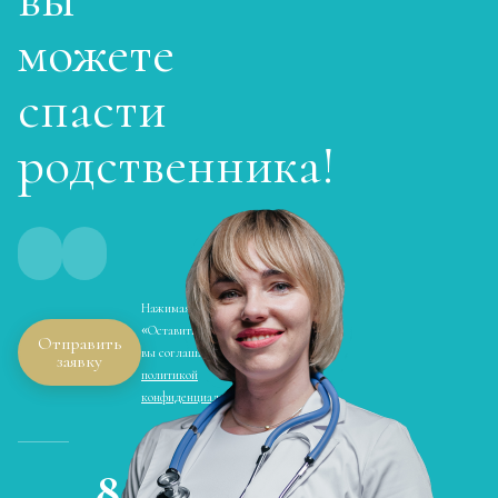
Записаться
от 4 500 ₽
можете
спасти
Кодирование Колме
Записаться
от 5 000 ₽
родственника!
Кодирование с провокацией
Записаться
от 4 500 ₽
Кодирование СИТ
Нажимая кнопку
Записаться
от 6 000 ₽
«Оставить заявку»,
Отправить
вы соглашаетесь с
заявку
политикой
Кодирование тройной блок
конфиденциальности
Записаться
от 8 000 ₽
8
Химический блок от алкоголизма