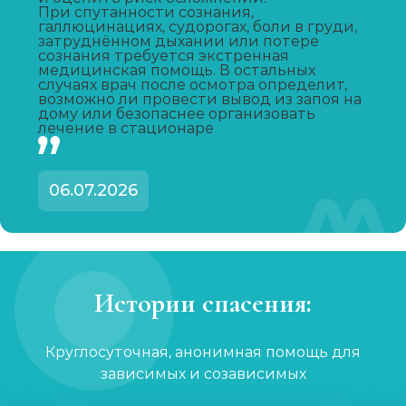
Капельница от запоя
При спутанности сознания,
галлюцинациях, судорогах, боли в груди,
Записаться
от 2 000 ₽
затруднённом дыхании или потере
сознания требуется экстренная
медицинская помощь. В остальных
случаях врач после осмотра определит,
Капельница от похмелья
возможно ли провести вывод из запоя на
дому или безопаснее организовать
Записаться
от 1 500 ₽
лечение в стационаре
Лечение женского алкоголизма
06.07.2026
Записаться
от 4 000 ₽/сутки
Кодирование уколом
Записаться
от 3 000 ₽
Истории спасения:
Кодирование гипнозом
Круглосуточная, анонимная помощь для
Записаться
от 4 500 ₽
зависимых и созависимых