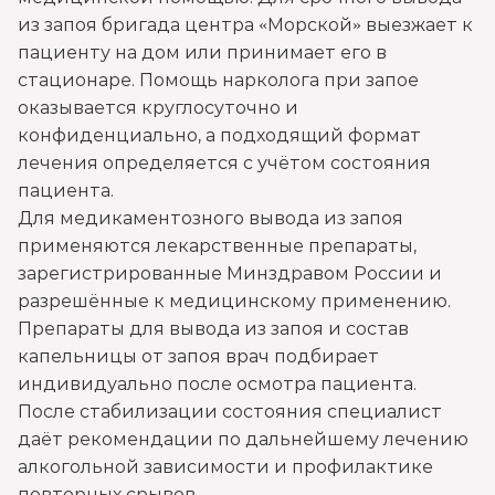
из запоя бригада центра «Морской» выезжает к
Записаться
от 3 500 ₽
пациенту на дом или принимает его в
стационаре. Помощь нарколога при запое
Вывод из запоя в стационаре (сутки)
оказывается круглосуточно и
Записаться
конфиденциально, а подходящий формат
от 3 500 ₽
лечения определяется с учётом состояния
пациента.
Снятие алкогольной интоксикации
Для медикаментозного вывода из запоя
Записаться
от 2 000 ₽
применяются лекарственные препараты,
зарегистрированные Минздравом России и
Чистка крови от алкоголя (плазмаферез)
разрешённые к медицинскому применению.
Препараты для вывода из запоя и состав
Записаться
от 5 000 ₽
капельницы от запоя врач подбирает
индивидуально после осмотра пациента.
Лечение плазмаферезом
После стабилизации состояния специалист
Записаться
от 5 000 ₽
даёт рекомендации по дальнейшему лечению
алкогольной зависимости и профилактике
Кодирование от алкоголизма
повторных срывов