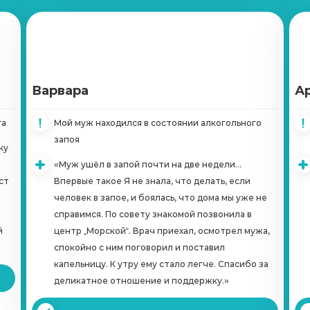
Кодирование Двойной блок
Записаться
от 6 500 ₽
Кодирование Вивитролом
Варвара
Записаться
А
от 22 000 ₽
га
Мой муж находился в состоянии алкогольного
Кодирование Налтрексоном
запоя
ку
Записаться
от 12 000 ₽
«Муж ушёл в запой почти на две недели...
ст
Впервые такое Я не знала, что делать, если
Справка о кодировке
человек в запое, и боялась, что дома мы уже не
Записаться
от 1 000 ₽
справимся. По совету знакомой позвонила в
й
центр „Морской“. Врач приехал, осмотрел мужа,
спокойно с ним поговорил и поставил
Вшивание Эспераль
капельницу. К утру ему стало легче. Спасибо за
Записаться
от 5 500 ₽
деликатное отношение и поддержку.»